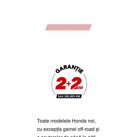
Toate modelele Honda noi,
cu excepția gamei off-road și