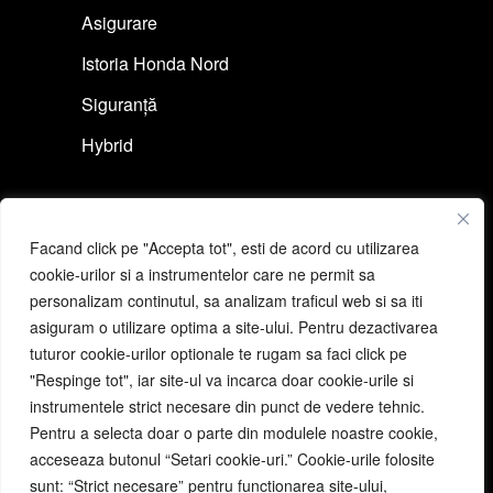
Asigurare
Istoria Honda Nord
Siguranță
Hybrid
Link-uri rapide
Facand click pe "Accepta tot", esti de acord cu utilizarea
Cere ofertă auto
cookie-urilor si a instrumentelor care ne permit sa
personalizam continutul, sa analizam traficul web si sa iti
Programeză un test drive
asiguram o utilizare optima a site-ului. Pentru dezactivarea
Cere ofertă moto
tuturor cookie-urilor optionale te rugam sa faci click pe
"Respinge tot", iar site-ul va incarca doar cookie-urile si
Programeză un test ride
instrumentele strict necesare din punct de vedere tehnic.
Pentru a selecta doar o parte din modulele noastre cookie,
acceseaza butonul “Setari cookie-uri.” Cookie-urile folosite
Link-uri utile
sunt: “Strict necesare” pentru functionarea site-ului,