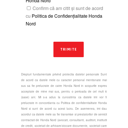
Honda Nord
Confirm că am citit și sunt de acord
cu
Politica de Confidențialitate Honda
Nord
TRIMITE
Drepturi fundamentale privind protectia datelor personale Sunt
de acord ca datele mele cu caracter personal mentionate mai
sus sa fie prelucrate de catre Honda Nord in scopurile expres
acceptate de mine mai sus, pentru o perioada de cel mult 6
(sase) ani. Mi s-a adus la cunostinta ca datele imi vor fi
prelucrate in concordanta cu Politica de confidentialitate Honda
Nord si sunt de acord cu acest lucru. De asemenea, imi dau
acordul ca datele mele sa fie transmise si prestatorilor de servicii
contractati de Honda Nord (avocati, consultanti, auditori, institutii
de credit, societati de arhivare/stocare documente, societati care