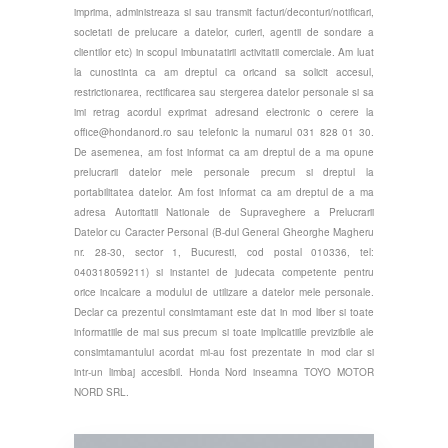
imprima, administreaza si sau transmit facturi/deconturi/notificari,
societati de prelucare a datelor, curieri, agentii de sondare a
clientilor etc) in scopul imbunatatirii activitatii comerciale. Am luat
la cunostinta ca am dreptul ca oricand sa solicit accesul,
restrictionarea, rectificarea sau stergerea datelor personale si sa
imi retrag acordul exprimat adresand electronic o cerere la
office@hondanord.ro
sau telefonic la numarul 031 828 01 30.
De asemenea, am fost informat ca am dreptul de a ma opune
prelucrarii datelor mele personale precum si dreptul la
portabilitatea datelor. Am fost informat ca am dreptul de a ma
adresa Autoritatii Nationale de Supraveghere a Prelucrarii
Datelor cu Caracter Personal (B-dul General Gheorghe Magheru
nr. 28-30, sector 1, Bucuresti, cod postal 010336, tel:
040318059211) si instantei de judecata competente pentru
orice incalcare a modului de utilizare a datelor mele personale.
Declar ca prezentul consimtamant este dat in mod liber si toate
informatiile de mai sus precum si toate implicatiile previzibile ale
consimtamantului acordat mi-au fost prezentate in mod clar si
intr-un limbaj accesibil. Honda Nord inseamna TOYO MOTOR
NORD SRL.