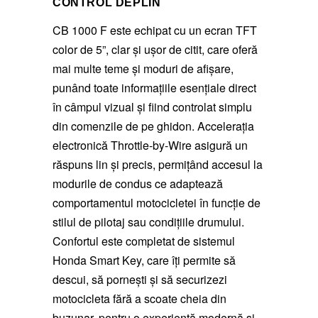
CONTROL DEPLIN
CB 1000 F este echipat cu un ecran TFT
color de 5”, clar și ușor de citit, care oferă
mai multe teme și moduri de afișare,
punând toate informațiile esențiale direct
în câmpul vizual și fiind controlat simplu
din comenzile de pe ghidon. Accelerația
electronică Throttle-by-Wire asigură un
răspuns lin și precis, permițând accesul la
modurile de condus ce adaptează
comportamentul motocicletei în funcție de
stilul de pilotaj sau condițiile drumului.
Confortul este completat de sistemul
Honda Smart Key, care îți permite să
descui, să pornești și să securizezi
motocicleta fără a scoate cheia din
buzunar, pentru o experiență modernă și