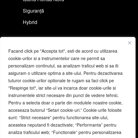
Siguranță
Hybrid
Link-uri rapide
Facand click pe "Accepta tot", esti de acord cu utilizarea
Cere ofertă auto
cookie-urilor si a instrumentelor care ne permit sa
personalizam continutul, sa analizam traficul web si sa iti
Programeză un test drive
asiguram o utilizare optima a site-ului. Pentru dezactivarea
Cere ofertă moto
tuturor cookie-urilor optionale te rugam sa faci click pe
"Respinge tot", iar site-ul va incarca doar cookie-urile si
Programeză un test ride
instrumentele strict necesare din punct de vedere tehnic.
Pentru a selecta doar o parte din modulele noastre cookie,
acceseaza butonul “Setari cookie-uri.” Cookie-urile folosite
Link-uri utile
sunt: “Strict necesare” pentru functionarea site-ului,
aceastea neputand fi dezactivate; “Performanta” pentru
Politică cookie-uri
analiza traficului web; “Functionale” pentru personalizarea
Politică de Confidențialitate