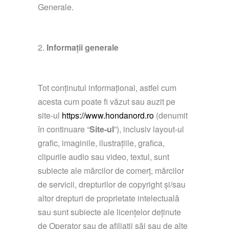
Generale.
Informații generale
Tot conținutul informațional, astfel cum
acesta cum poate fi văzut sau auzit pe
site-ul
https://www.hondanord.ro
(denumit
în continuare “
Site-ul
”), inclusiv layout-ul
grafic, imaginile, ilustrațiile, grafica,
clipurile audio sau video, textul, sunt
subiecte ale mărcilor de comerț, mărcilor
de servicii, drepturilor de copyright și/sau
altor drepturi de proprietate intelectuală
sau sunt subiecte ale licențelor deținute
de Operator sau de afiliații săi sau de alte