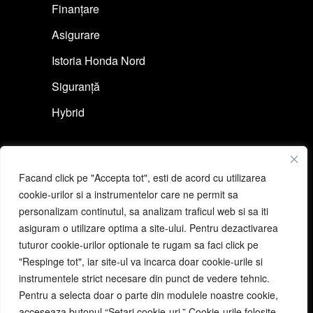
Finanțare
Asigurare
Istoria Honda Nord
Siguranță
Hybrid
Link-uri rapide
Facand click pe "Accepta tot", esti de acord cu utilizarea
Cere ofertă auto
cookie-urilor si a instrumentelor care ne permit sa
personalizam continutul, sa analizam traficul web si sa iti
Programeză un test drive
asiguram o utilizare optima a site-ului. Pentru dezactivarea
Cere ofertă moto
tuturor cookie-urilor optionale te rugam sa faci click pe
"Respinge tot", iar site-ul va incarca doar cookie-urile si
Programeză un test ride
instrumentele strict necesare din punct de vedere tehnic.
Pentru a selecta doar o parte din modulele noastre cookie,
acceseaza butonul “Setari cookie-uri.” Cookie-urile folosite