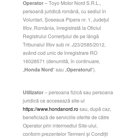
Operator
– Toyo Motor Nord S.R.L.,
persoană juridică română, cu sediul în
Voluntari, Șoseaua Pipera nr. 1, Județul
Ilfov, România, înregistrată la Oficiul
Registrului Comerțului de pe lângă
Tribunalul Ilfov sub nr. J23/2585/2012,
având cod unic de înregistrare RO
16028571 (denumită, în continuare,
„
Honda Nord
” sau „
Operatorul
”).
Utilizator
– persoana fizică sau persoana
juridică ce accesează site-ul
https://www.hondanord.ro
sau, după caz,
beneficiază de serviciile oferite de către
Operator prin intermediul Site-ului,
conform prezentelor Termeni și Condiții