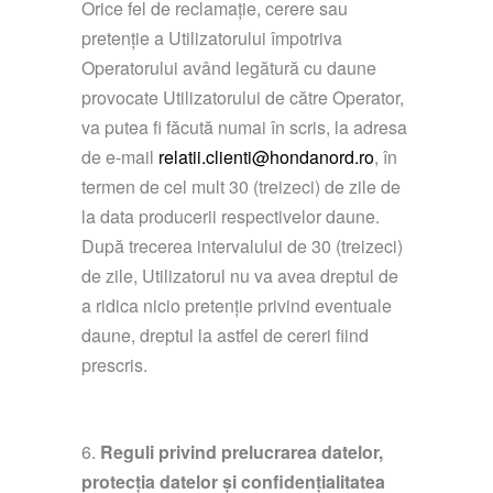
Orice fel de reclamație, cerere sau
pretenție a Utilizatorului împotriva
Operatorului având legătură cu daune
provocate Utilizatorului de către Operator,
va putea fi făcută numai în scris, la adresa
de e-mail
relatii.clienti@hondanord.ro
, în
termen de cel mult 30 (treizeci) de zile de
la data producerii respectivelor daune.
După trecerea intervalului de 30 (treizeci)
de zile, Utilizatorul nu va avea dreptul de
a ridica nicio pretenție privind eventuale
daune, dreptul la astfel de cereri fiind
prescris.
Reguli privind prelucrarea datelor,
protecția datelor și confidențialitatea