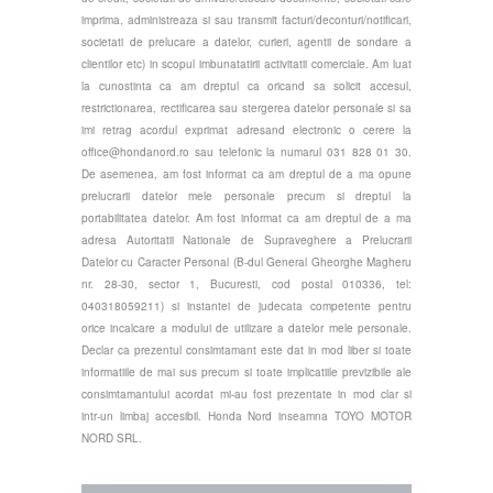
imprima, administreaza si sau transmit facturi/deconturi/notificari,
societati de prelucare a datelor, curieri, agentii de sondare a
clientilor etc) in scopul imbunatatirii activitatii comerciale. Am luat
la cunostinta ca am dreptul ca oricand sa solicit accesul,
restrictionarea, rectificarea sau stergerea datelor personale si sa
imi retrag acordul exprimat adresand electronic o cerere la
office@hondanord.ro
sau telefonic la numarul 031 828 01 30.
De asemenea, am fost informat ca am dreptul de a ma opune
prelucrarii datelor mele personale precum si dreptul la
portabilitatea datelor. Am fost informat ca am dreptul de a ma
adresa Autoritatii Nationale de Supraveghere a Prelucrarii
Datelor cu Caracter Personal (B-dul General Gheorghe Magheru
nr. 28-30, sector 1, Bucuresti, cod postal 010336, tel:
040318059211) si instantei de judecata competente pentru
orice incalcare a modului de utilizare a datelor mele personale.
Declar ca prezentul consimtamant este dat in mod liber si toate
informatiile de mai sus precum si toate implicatiile previzibile ale
consimtamantului acordat mi-au fost prezentate in mod clar si
intr-un limbaj accesibil. Honda Nord inseamna TOYO MOTOR
NORD SRL.