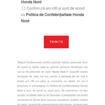
Honda Nord
Confirm că am citit și sunt de acord
cu
Politica de Confidențialitate Honda
Nord
TRIMITE
Drepturi fundamentale privind protectia datelor personale Sunt
de acord ca datele mele cu caracter personal mentionate mai
sus sa fie prelucrate de catre Honda Nord in scopurile expres
acceptate de mine mai sus, pentru o perioada de cel mult 6
(sase) ani. Mi s-a adus la cunostinta ca datele imi vor fi
prelucrate in concordanta cu Politica de confidentialitate Honda
Nord si sunt de acord cu acest lucru. De asemenea, imi dau
acordul ca datele mele sa fie transmise si prestatorilor de servicii
contractati de Honda Nord (avocati, consultanti, auditori, institutii
de credit, societati de arhivare/stocare documente, societati care