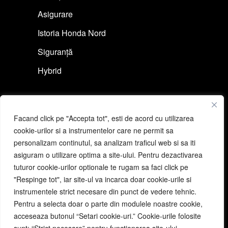
Asigurare
Istoria Honda Nord
Siguranță
Hybrid
Link-uri rapide
Facand click pe "Accepta tot", esti de acord cu utilizarea
Cere ofertă auto
cookie-urilor si a instrumentelor care ne permit sa
personalizam continutul, sa analizam traficul web si sa iti
Programeză un test drive
asiguram o utilizare optima a site-ului. Pentru dezactivarea
Cere ofertă moto
tuturor cookie-urilor optionale te rugam sa faci click pe
"Respinge tot", iar site-ul va incarca doar cookie-urile si
Programeză un test ride
instrumentele strict necesare din punct de vedere tehnic.
Pentru a selecta doar o parte din modulele noastre cookie,
acceseaza butonul “Setari cookie-uri.” Cookie-urile folosite
Link-uri utile