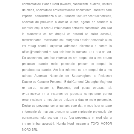
contractati de Honda Nord (avocati, consultanti, auditori, institutii
de credit, societati de arhivare/stocare documente, societati care
imprima, administreaza si sau transmit facturi/deconturi/notificari,
societati de prelucare a datelor, curieri, agentii de sondare a
clientilor etc) in scopul imbunatatirii activitatii comerciale. Am luat
la cunostinta ca am dreptul ca oricand sa solicit accesul,
restrictionarea, rectificarea sau stergerea datelor personale si sa
imi retrag acordul exprimat adresand electronic o cerere la
office@hondanord.ro
sau telefonic la numarul 031 828 01 30.
De asemenea, am fost informat ca am dreptul de a ma opune
prelucrarii datelor mele personale precum si dreptul la
portabilitatea datelor. Am fost informat ca am dreptul de a ma
adresa Autoritatii Nationale de Supraveghere a Prelucrarii
Datelor cu Caracter Personal (B-dul General Gheorghe Magheru
nr. 28-30, sector 1, Bucuresti, cod postal 010336, tel:
040318059211) si instantei de judecata competente pentru
orice incalcare a modului de utilizare a datelor mele personale.
Declar ca prezentul consimtamant este dat in mod liber si toate
informatiile de mai sus precum si toate implicatiile previzibile ale
consimtamantului acordat mi-au fost prezentate in mod clar si
intr-un limbaj accesibil. Honda Nord inseamna TOYO MOTOR
NORD SRL.