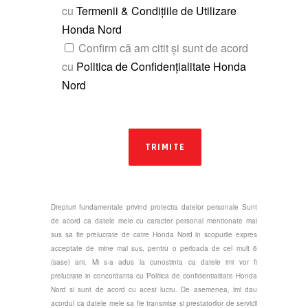
cu
Termenii & Condițiile de Utilizare
Honda Nord
Confirm că am citit și sunt de acord
cu
Politica de Confidențialitate Honda
Nord
TRIMITE
Drepturi fundamentale privind protectia datelor personale Sunt
de acord ca datele mele cu caracter personal mentionate mai
sus sa fie prelucrate de catre Honda Nord in scopurile expres
acceptate de mine mai sus, pentru o perioada de cel mult 6
(sase) ani. Mi s-a adus la cunostinta ca datele imi vor fi
prelucrate in concordanta cu Politica de confidentialitate Honda
Nord si sunt de acord cu acest lucru. De asemenea, imi dau
acordul ca datele mele sa fie transmise si prestatorilor de servicii