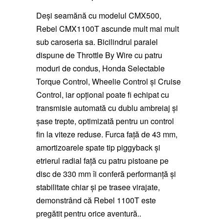
Deși seamănă cu modelul CMX500,
Rebel CMX1100T ascunde mult mai mult
sub caroseria sa. Bicilindrul paralel
dispune de Throttle By Wire cu patru
moduri de condus, Honda Selectable
Torque Control, Wheelie Control și Cruise
Control, iar opțional poate fi echipat cu
transmisie automată cu dublu ambreiaj și
șase trepte, optimizată pentru un control
fin la viteze reduse. Furca față de 43 mm,
amortizoarele spate tip piggyback și
etrierul radial față cu patru pistoane pe
disc de 330 mm îi conferă performanță și
stabilitate chiar și pe trasee virajate,
demonstrând că Rebel 1100T este
pregătit pentru orice aventură..