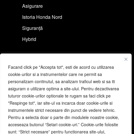
Asigurare
Istoria Honda Nord
Siguranță
Hybrid
Link-uri rapide
Facand click pe "Accepta tot", esti de acord cu utilizarea
Cere ofertă auto
cookie-urilor si a instrumentelor care ne permit sa
personalizam continutul, sa analizam traficul web si sa iti
Programeză un test drive
asiguram o utilizare optima a site-ului. Pentru dezactivarea
Cere ofertă moto
tuturor cookie-urilor optionale te rugam sa faci click pe
"Respinge tot", iar site-ul va incarca doar cookie-urile si
Programeză un test ride
instrumentele strict necesare din punct de vedere tehnic.
Pentru a selecta doar o parte din modulele noastre cookie,
acceseaza butonul “Setari cookie-uri.” Cookie-urile folosite
Link-uri utile
sunt: “Strict necesare” pentru functionarea site-ului,